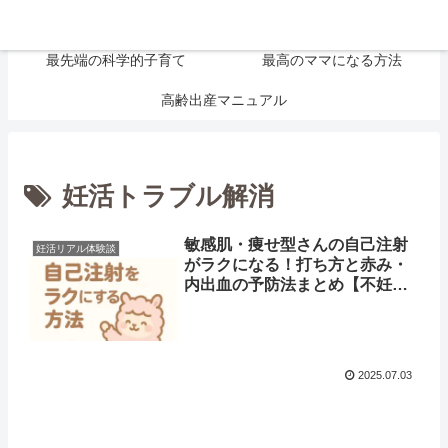
大切なお金の話
妊活リアル体験談
最先端の科学的子育て
最高のママになる方法
高齢出産マニュアル
妊活トラブル解消
敏感肌・痩せ型さんの自己注射
妊活リアル体験談
がラクになる！打ち方と赤み・
内出血の予防法まとめ【不妊治
療・自費】
2025.07.03