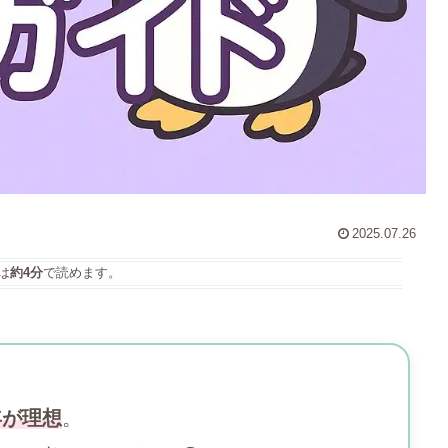
2025.07.26
は
約4分
で読めます。
年が理想
。