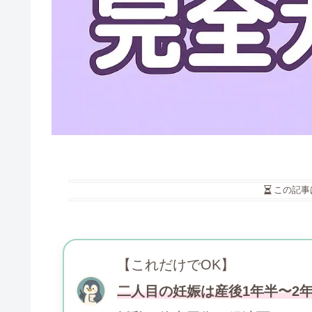
この記事
【これだけでOK】
二人目の妊娠は産後1年半〜2