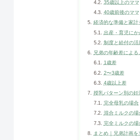
35歳以上のママ
40歳前後のママ
経済的な準備と家計
出産・育児にか
制度と給付の活
兄弟の年齢差による
1歳差
2〜3歳差
4歳以上差
授乳パターン別の妊
完全母乳の場合
混合ミルクの場
完全ミルクの場
まとめ｜兄弟計画を