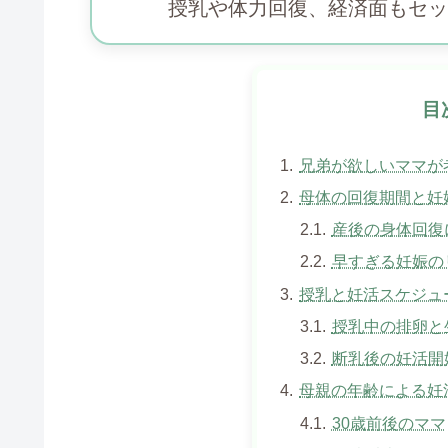
授乳や体力回復、経済面もセッ
目
兄弟が欲しいママが
母体の回復期間と妊
産後の身体回復
早すぎる妊娠の
授乳と妊活スケジュ
授乳中の排卵と
断乳後の妊活開
母親の年齢による妊
30歳前後のママ